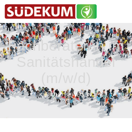
Fachberater/in im
Sanitätshandel
(m/w/d)
GESUND BEWEGEN