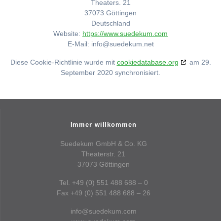
Theaters. 21
37073 Göttingen
Deutschland
Website:
https://www.suedekum.com
E-Mail:
info@
suedekum.net
Diese Cookie-Richtlinie wurde mit
cookiedatabase.org
am 29.
September 2020 synchronisiert.
Immer willkommen
Suedekum GmbH & Co. KG
Theaterstr. 21
37073 Göttingen
Tel. +49 (0) 551 488 688 – 0
Fax +49 (0) 551 488 688 – 26
info@suedekum.com