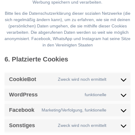
Werbung speichern und verarbeiten.
Bitte lies die Datenschutzerklärung dieser sozialen Netzwerke (die
sich regelmäßig ändern kann), um zu erfahren, wie sie mit deinen
(persönlichen) Daten umgehen, die sie mithilfe dieser Cookies
verarbeiten. Die abgerufenen Daten werden so weit wie möglich
anonymisiert. Facebook, WhatsApp und Instagram hat seine Sitze
in den Vereinigten Staaten
6. Platzierte Cookies
CookieBot
Zweck wird noch ermittelt
Consent
to
WordPress
service
funktionelle
Consent
cookiebot
to
Facebook
service
Marketing/Verfolgung, funktionelle
Consent
wordpres
to
Sonstiges
service
Zweck wird noch ermittelt
Consent
facebook
to